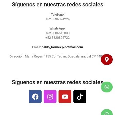
Síguenos en nuestras redes sociales
Teléfono
:
+52 3336094224
WhatsApp
:
+52 3336615330
+52 3320826722
Email
:
pablo_tarmex@hotmail.com
Dirección
: Maria Reyes 4155 Col Tetlan, Guadalajara, Jal CP 44820
Síguenos en nuestras redes sociales